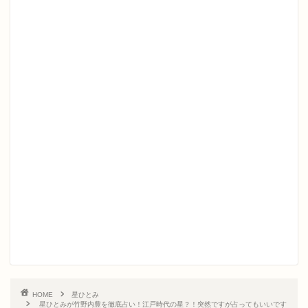
HOME
星ひとみ
星ひとみが竹野内豊を徹底占い！江戸時代の星？！突然ですが占ってもいいです