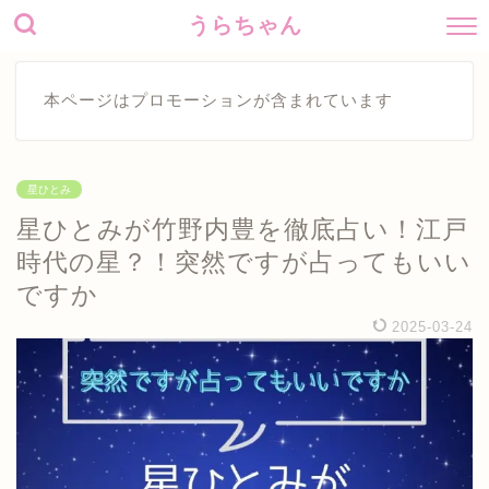
うらちゃん
本ページはプロモーションが含まれています
星ひとみ
星ひとみが竹野内豊を徹底占い！江戸
時代の星？！突然ですが占ってもいい
ですか
2025-03-24