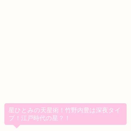
星ひとみの天星術！竹野内豊は深夜タイ
プ！江戸時代の星？！