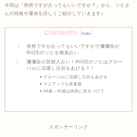
今回は『突然ですが占ってもいいですか？』から、ソヒさ
んの性格や運命を詳しくご紹介していきます♪
Contents
[
]
hide
突然ですが占ってもいいですかで彌彌告が
RIIZEのソヒを徹底占い
彌彌告の芸能人占い！RIIZEのソヒはグロー
バルに活躍し注目をあびる？！
グローバルに活躍し注目をあびる
マニアックな収集癖
44歳～45歳は病気に気をつけて
スポンサーリンク