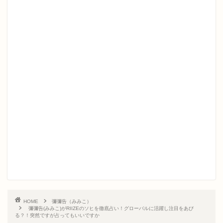
HOME
彌彌告（みみこ）
彌彌告(みみこ)がRIIZEのソヒを徹底占い！グローバルに活躍し注目をあび
る？！突然ですが占ってもいいですか