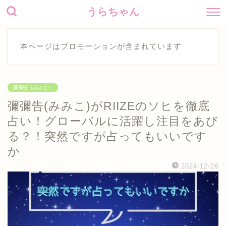
うらちゃん
本ページはプロモーションが含まれています
彌彌告（みみこ）
彌彌告(みみこ)がRIIZEのソヒを徹底
占い！グローバルに活躍し注目をあび
る？！突然ですが占ってもいいです
か
2024-12-28