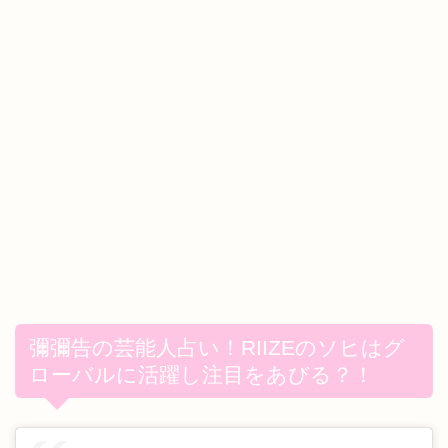
彌彌告の芸能人占い！RIIZEのソヒはグ
ローバルに活躍し注目をあびる？！