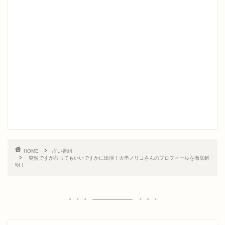
HOME
占い番組
突然ですが占ってもいいですかに出演！大串ノリコさんのプロフィールを徹底解
明！