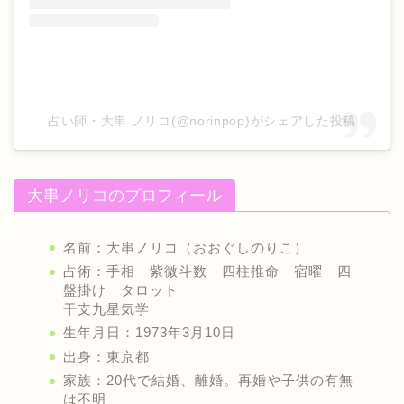
占い師・大串 ノリコ(@norinpop)がシェアした投稿
大串ノリコのプロフィール
名前：大串ノリコ（おおぐしのりこ）
占術：手相 紫微斗数 四柱推命 宿曜 四
盤掛け タロット
干支九星気学
生年月日：1973年3月10日
出身：東京都
家族：20代で結婚、離婚。再婚や子供の有無
は不明