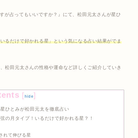
然ですが占ってもいいですか？』にて、松田元太さんが星ひ
「いるだけで好かれる星」という気になる占い結果がでま
ら、松田元太さんの性格や運命など詳しくご紹介していき
tents
[
]
hide
で星ひとみが松田元太を徹底占い
上弦の月タイプ！いるだけで好かれる星？！
されて伸びる星