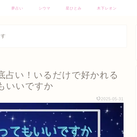
夢占い
シウマ
星ひとみ
木下レオン
ます
底占い！いるだけで好かれる
もいいですか
2025-05-31