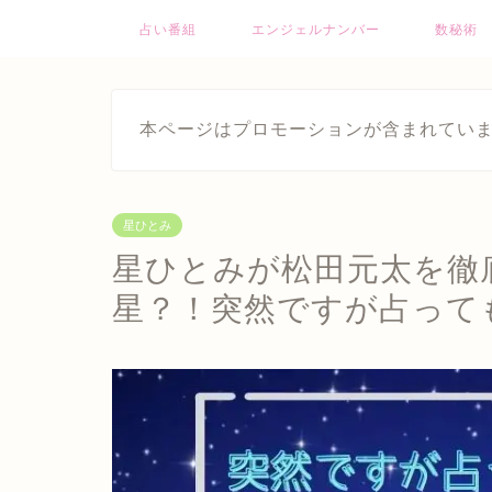
占い番組
エンジェルナンバー
数秘術
本ページはプロモーションが含まれてい
星ひとみ
星ひとみが松田元太を徹
星？！突然ですが占って