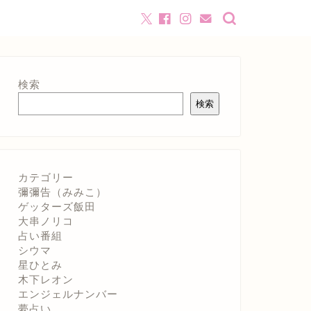
検索
検索
カテゴリー
彌彌告（みみこ）
ゲッターズ飯田
大串ノリコ
占い番組
シウマ
星ひとみ
木下レオン
エンジェルナンバー
夢占い