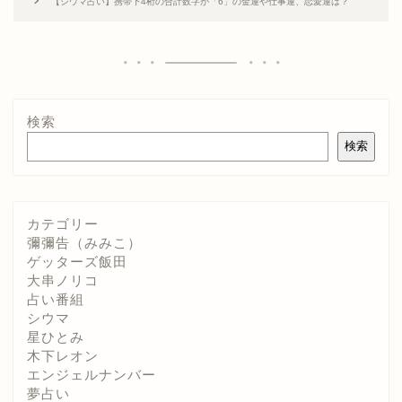
【シウマ占い】携帯下4桁の合計数字が「6」の金運や仕事運、恋愛運は？
検索
検索
カテゴリー
彌彌告（みみこ）
ゲッターズ飯田
大串ノリコ
占い番組
シウマ
星ひとみ
木下レオン
エンジェルナンバー
夢占い