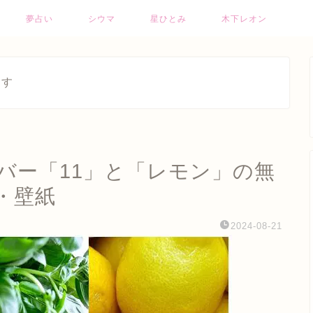
夢占い
シウマ
星ひとみ
木下レオン
ます
バー「11」と「レモン」の無
・壁紙
2024-08-21