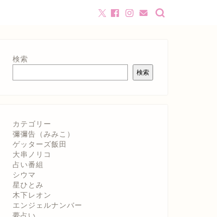
検索
検索
カテゴリー
彌彌告（みみこ）
ゲッターズ飯田
大串ノリコ
占い番組
シウマ
星ひとみ
木下レオン
エンジェルナンバー
夢占い