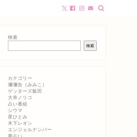
検索
検索
カテゴリー
彌彌告（みみこ）
ゲッターズ飯田
大串ノリコ
占い番組
シウマ
星ひとみ
木下レオン
エンジェルナンバー
夢占い