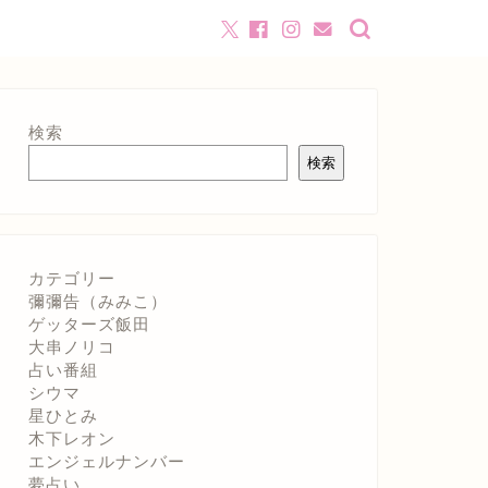
検索
検索
カテゴリー
彌彌告（みみこ）
ゲッターズ飯田
大串ノリコ
占い番組
シウマ
星ひとみ
木下レオン
エンジェルナンバー
夢占い